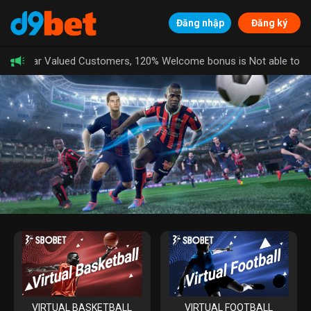
Dark Theme
Đăng nhập
Đăng ký
Dear Valued Customers, 120% Welcome bonus is Not able to Clai
VIRTUAL BASKETBALL
VIRTUAL FOOTBALL