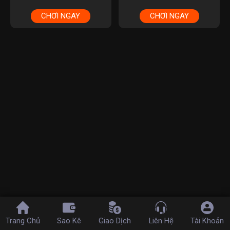
CHƠI NGAY
CHƠI NGAY
Trang Chủ
Sao Kê
Giao Dịch
Liên Hệ
Tài Khoản